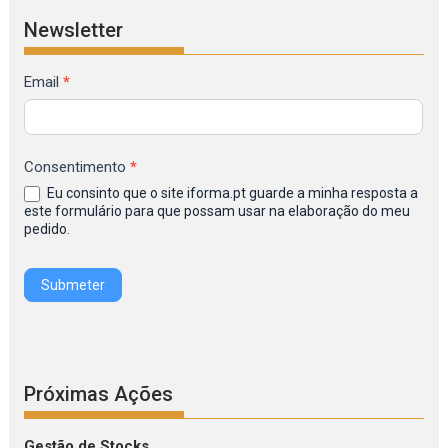
Newsletter
Formulário
Email
*
de
Inscrição
na
Consentimento
*
Newsletter
Eu consinto que o site iforma.pt guarde a minha resposta a
IFORMA
este formulário para que possam usar na elaboração do meu
pedido.
Submeter
Próximas Ações
Gestão de Stocks