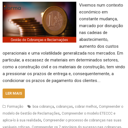
Vivemos num contexto
económico em
constante mudança,
marcado por disrupção
nas cadeias de
abastecimento,
aumento dos custos
operacionais e uma volatilidade generalizada nos mercados. Em
particular, a escassez de materiais em determinados setores,
como a construção civil e os materiais de construção, tem vindo
a pressionar os prazos de entrega e, consequentemente, a
condicionar os prazos de pagamento dos clientes.…
LER MAIS
,
,
,
Formação
boa cobrança
cobranças
cobrar melhor
Compreender o
,
modelo de Gestão de Reclamações
Compreender o modelo ETECCC e
,
aplica-lo à sua realidade
Compreender o processo de cobranças nas suas
,
,
variáveis críticas
Compreender os 7 princípios do sucesso nas cobranças