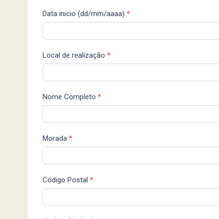
Data inicio (dd/mm/aaaa)
*
Local de realização
*
Nome Completo
*
Morada
*
Código Postal
*