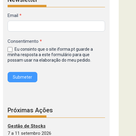
Formulário
Email
*
de
Inscrição
na
Consentimento
*
Newsletter
Eu consinto que o site iforma.pt guarde a
IFORMA
minha resposta a este formulário para que
possam usar na elaboração do meu pedido.
Submeter
Próximas Ações
Gestão de Stocks
7 a 11 setembro 2026