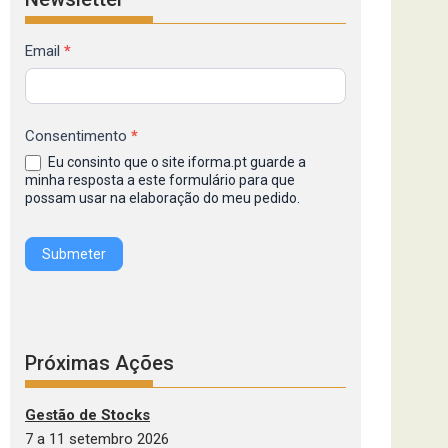
Formulário
Email
*
de
Inscrição
na
Consentimento
*
Newsletter
Eu consinto que o site iforma.pt guarde a
IFORMA
minha resposta a este formulário para que
possam usar na elaboração do meu pedido.
Submeter
Próximas Ações
Gestão de Stocks
7 a 11 setembro 2026