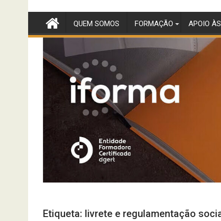
Skip
to
QUEM SOMOS
FORMAÇÃO
APOIO ÀS
content
Etiqueta:
livrete e regulamentação socia