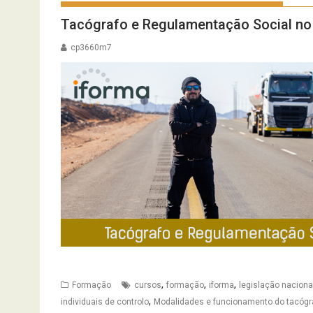
Tacógrafo e Regulamentação Social no
cp3660m7
,
,
,
Formação
cursos
formação
iforma
legislação naciona
,
individuais de controlo
Modalidades e funcionamento do tacógr