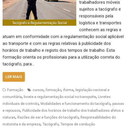
trabalhadores móveis
sujeitos a tacógrafo e
responsáveis pela
logística e transportes
conhecem as regras e
atuam em conformidade com a regulamentação social aplicável
ao transporte e com as regras relativas à publicidade dos
horários de trabalho e registo dos tempos de trabalho. Esta
formação orienta os profissionais para a utilização correta do
tacógrafo, para…
LER MAIS
,
,
,
Formação
cursos
formação
iforma
legislação nacional e
,
,
comunitária
livrete e regulamentação social no transporte
Livretes
,
,
individuais de controlo
Modalidades e funcionamento do tacógrafo
pausas
,
e repousos
Publicidade dos horários de trabalho dos trabalhadores afetos a
,
,
viaturas
Razões de ser e funções do tacógrafo
Responsabilidades do
,
,
motorista e da empresa
Tacógrafo
Tempos de condução