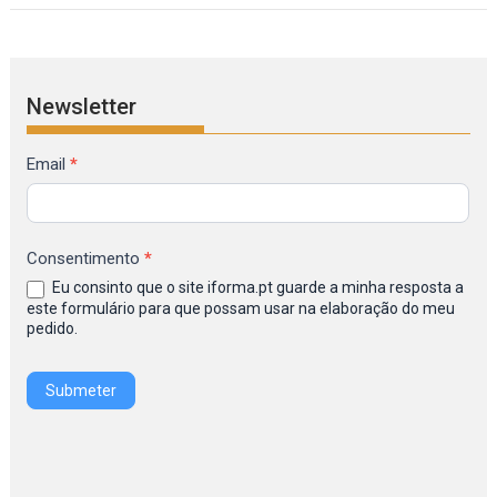
Newsletter
Formulário
Email
*
de
Inscrição
na
Consentimento
*
Newsletter
Eu consinto que o site iforma.pt guarde a minha resposta a
IFORMA
este formulário para que possam usar na elaboração do meu
pedido.
Submeter