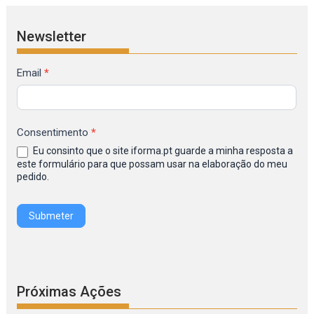
Newsletter
Formulário
Email
*
de
Inscrição
na
Consentimento
*
Newsletter
Eu consinto que o site iforma.pt guarde a minha resposta a
IFORMA
este formulário para que possam usar na elaboração do meu
pedido.
Submeter
Próximas Ações