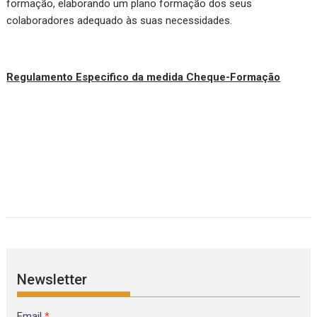
formação, elaborando um plano formação dos seus
colaboradores adequado às suas necessidades.
Regulamento Especifico da medida Cheque-Formação
Newsletter
Formulário
Email
*