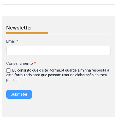
Newsletter
Formulário
Email
*
de
Inscrição
na
Consentimento
*
Newsletter
Eu consinto que o site iforma.pt guarde a minha resposta a
IFORMA
este formulário para que possam usar na elaboração do meu
pedido.
Submeter