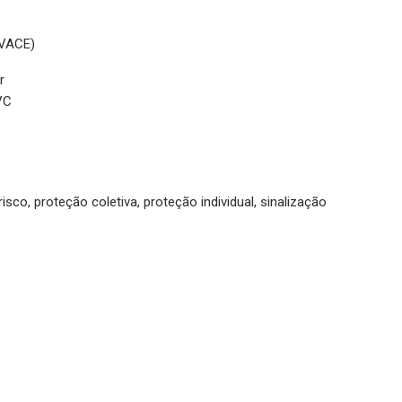
OVACE)
r
VC
sco, proteção coletiva, proteção individual, sinalização