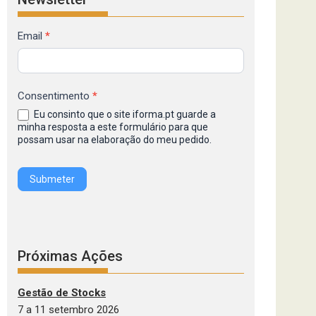
Formulário
Email
*
de
Inscrição
na
Consentimento
*
Newsletter
Eu consinto que o site iforma.pt guarde a
IFORMA
minha resposta a este formulário para que
possam usar na elaboração do meu pedido.
Submeter
Próximas Ações
Gestão de Stocks
7 a 11 setembro 2026