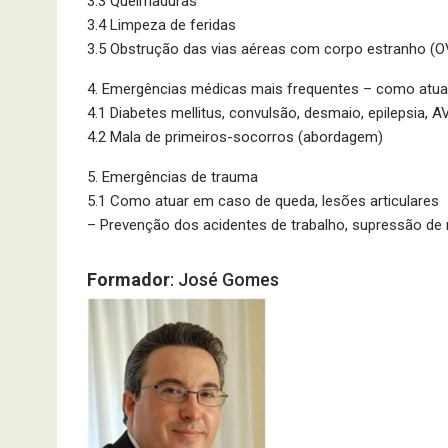
3.3 Queimaduras
3.4 Limpeza de feridas
3.5 Obstrução das vias aéreas com corpo estranho (
4. Emergências médicas mais frequentes – como atua
4.1 Diabetes mellitus, convulsão, desmaio, epilepsia, A
4.2 Mala de primeiros-socorros (abordagem)
5. Emergências de trauma
5.1 Como atuar em caso de queda, lesões articulares
–
Prevenção dos acidentes de trabalho, supressão de ri
Formador
: José Gomes