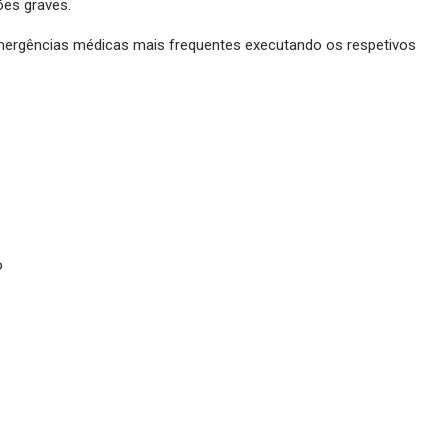
ões graves.
s emergências médicas mais frequentes executando os respetivos
o