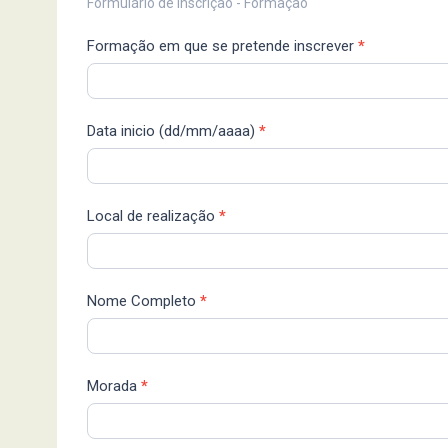
Ficha
Formulário de Inscrição - Formação
de
Formação em que se pretende inscrever
*
Inscrição
Data inicio (dd/mm/aaaa)
*
Local de realização
*
Nome Completo
*
Morada
*