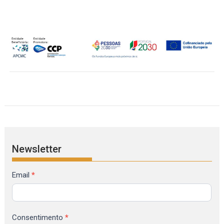
Newsletter
Formulário
Email
*
de
Inscrição
na
Consentimento
*
Newsletter