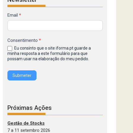
Formulário
Email
*
de
Inscrição
na
Consentimento
*
Newsletter
Eu consinto que o site iforma.pt guarde a
IFORMA
minha resposta a este formulário para que
possam usar na elaboração do meu pedido.
Submeter
Próximas Ações
Gestão de Stocks
7 a 11 setembro 2026