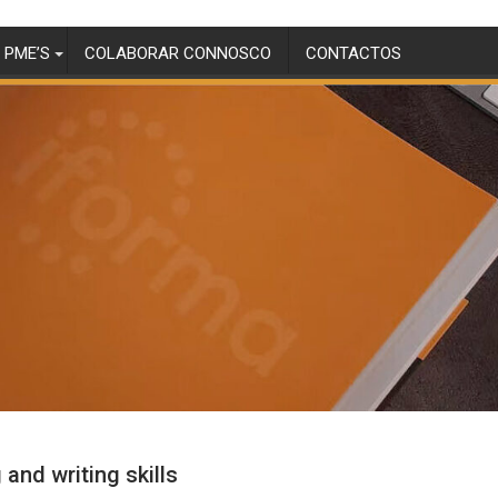
 PME’S
COLABORAR CONNOSCO
CONTACTOS
and writing skills