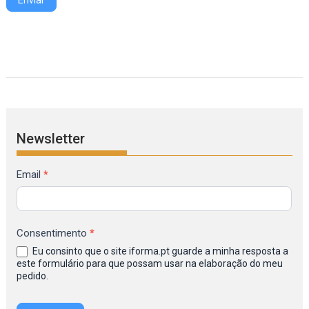
Enviar
Newsletter
Formulário
Email
*
de
Inscrição
na
Consentimento
*
Newsletter
Eu consinto que o site iforma.pt guarde a minha resposta a
IFORMA
este formulário para que possam usar na elaboração do meu
pedido.