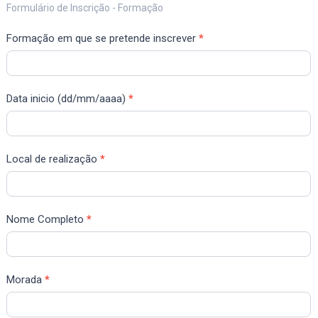
Ficha
Formulário de Inscrição - Formação
de
Formação em que se pretende inscrever
*
Inscrição
IFORMA
2025
Data inicio (dd/mm/aaaa)
*
Local de realização
*
Nome Completo
*
Morada
*