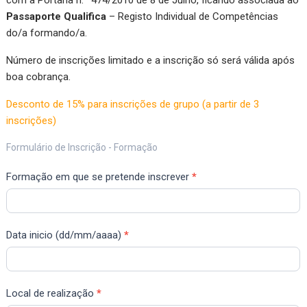
com a Portaria n.º 474/2010 de 8 de Julho, ficando associada ao
Passaporte Qualifica
– Registo Individual de Competências
do/a formando/a.
Número de inscrições limitado e a inscrição só será válida após
boa cobrança.
Desconto de 15% para inscrições de grupo (a partir de 3
inscrições)
Ficha
Formulário de Inscrição - Formação
de
Formação em que se pretende inscrever
*
Inscrição
Data inicio (dd/mm/aaaa)
*
Local de realização
*