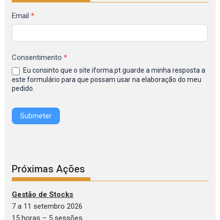
Formulário
Email
*
de
Inscrição
na
Consentimento
*
Newsletter
Eu consinto que o site iforma.pt guarde a minha resposta a
IFORMA
este formulário para que possam usar na elaboração do meu
pedido.
Submeter
Próximas Ações
Gestão de Stocks
7 a 11 setembro 2026
15 horas – 5 sessões