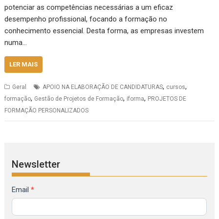
potenciar as competências necessárias a um eficaz
desempenho profissional, focando a formação no
conhecimento essencial. Desta forma, as empresas investem
numa…
LER MAIS
,
,
Geral
APOIO NA ELABORAÇÃO DE CANDIDATURAS
cursos
,
,
,
formação
Gestão de Projetos de Formação
iforma
PROJETOS DE
FORMAÇÃO PERSONALIZADOS
Newsletter
Formulário
Email
*
de
Inscrição