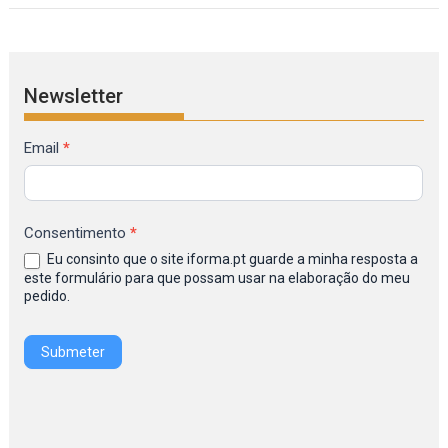
Newsletter
Formulário
Email
*
de
Inscrição
na
Consentimento
*
Newsletter
Eu consinto que o site iforma.pt guarde a minha resposta a
IFORMA
este formulário para que possam usar na elaboração do meu
pedido.
Submeter