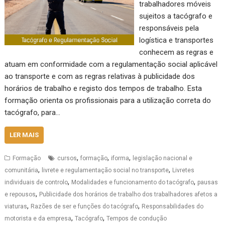
trabalhadores móveis
sujeitos a tacógrafo e
responsáveis pela
logística e transportes
conhecem as regras e
atuam em conformidade com a regulamentação social aplicável
ao transporte e com as regras relativas à publicidade dos
horários de trabalho e registo dos tempos de trabalho. Esta
formação orienta os profissionais para a utilização correta do
tacógrafo, para…
LER MAIS
,
,
,
Formação
cursos
formação
iforma
legislação nacional e
,
,
comunitária
livrete e regulamentação social no transporte
Livretes
,
,
individuais de controlo
Modalidades e funcionamento do tacógrafo
pausas
,
e repousos
Publicidade dos horários de trabalho dos trabalhadores afetos a
,
,
viaturas
Razões de ser e funções do tacógrafo
Responsabilidades do
,
,
motorista e da empresa
Tacógrafo
Tempos de condução