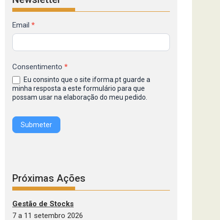
Formulário
Email
*
de
Inscrição
na
Consentimento
*
Newsletter
Eu consinto que o site iforma.pt guarde a
IFORMA
minha resposta a este formulário para que
possam usar na elaboração do meu pedido.
Submeter
Próximas Ações
Gestão de Stocks
7 a 11 setembro 2026