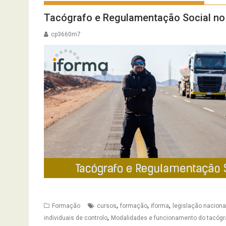
Tacógrafo e Regulamentação Social no
cp3660m7
,
,
,
Formação
cursos
formação
iforma
legislação naciona
,
individuais de controlo
Modalidades e funcionamento do tacógr